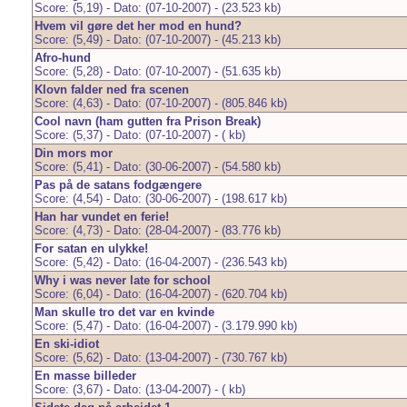
Score: (5,19) - Dato: (07-10-2007) - (23.523 kb)
Hvem vil gøre det her mod en hund?
Score: (5,49) - Dato: (07-10-2007) - (45.213 kb)
Afro-hund
Score: (5,28) - Dato: (07-10-2007) - (51.635 kb)
Klovn falder ned fra scenen
Score: (4,63) - Dato: (07-10-2007) - (805.846 kb)
Cool navn (ham gutten fra Prison Break)
Score: (5,37) - Dato: (07-10-2007) - ( kb)
Din mors mor
Score: (5,41) - Dato: (30-06-2007) - (54.580 kb)
Pas på de satans fodgængere
Score: (4,54) - Dato: (30-06-2007) - (198.617 kb)
Han har vundet en ferie!
Score: (4,73) - Dato: (28-04-2007) - (83.776 kb)
For satan en ulykke!
Score: (5,42) - Dato: (16-04-2007) - (236.543 kb)
Why i was never late for school
Score: (6,04) - Dato: (16-04-2007) - (620.704 kb)
Man skulle tro det var en kvinde
Score: (5,47) - Dato: (16-04-2007) - (3.179.990 kb)
En ski-idiot
Score: (5,62) - Dato: (13-04-2007) - (730.767 kb)
En masse billeder
Score: (3,67) - Dato: (13-04-2007) - ( kb)