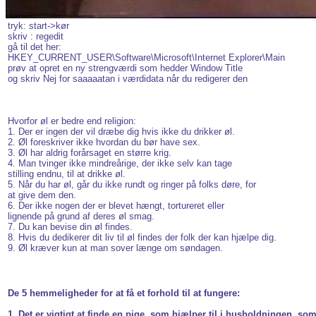
tryk: start->kør
skriv : regedit
gå til det her:
HKEY_CURRENT_USER\Software\Microsoft\Internet Explorer\Main
prøv at opret en ny strengværdi som hedder Window Title
og skriv Nej for saaaaatan i værdidata når du redigerer den
Hvorfor øl er bedre end religion:
1. Der er ingen der vil dræbe dig hvis ikke du drikker øl.
2. Øl foreskriver ikke hvordan du bør have sex.
3. Øl har aldrig forårsaget en større krig.
4. Man tvinger ikke mindreårige, der ikke selv kan tage
stilling endnu, til at drikke øl.
5. Når du har øl, går du ikke rundt og ringer på folks døre, for
at give dem den.
6. Der ikke nogen der er blevet hængt, tortureret eller
lignende på grund af deres øl smag.
7. Du kan bevise din øl findes.
8. Hvis du dedikerer dit liv til øl findes der folk der kan hjælpe dig.
9. Øl kræver kun at man sover længe om søndagen.
De 5 hemmeligheder for at få et forhold til at fungere:
1. Det er vigtigt at finde en pige, som hjælper til i husholdningen, so